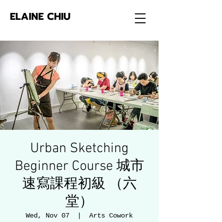
ELAINE CHIU
Urban Sketching
Beginner Course 城市
速寫課程初級 （六
堂）
Wed, Nov 07
  |  
Arts Cowork