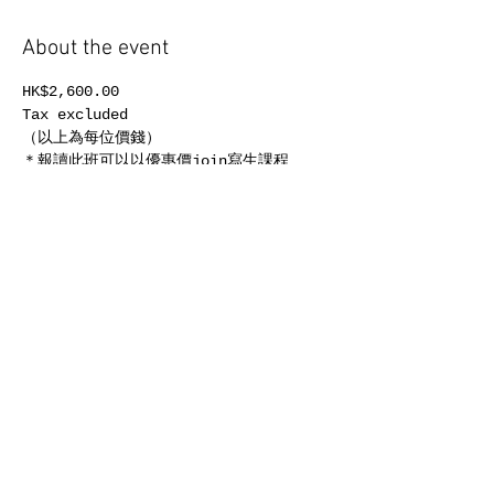
About the event
HK$2,600.00
Tax excluded
（以上為每位價錢）
＊報讀此班可以以優惠價join寫生課程
時間：7:30pm - 9:30pm, 2hours
日期：11月7日, 11月14日,11月21日, 11
月28日，12月12日, 12月19日（逢星期三，
共6堂）
Show More
Share this event