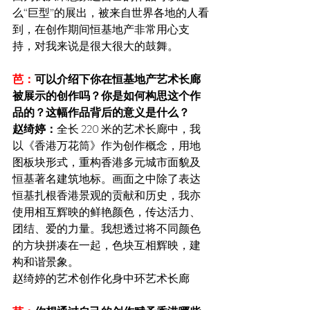
么“巨型”的展出，被来自世界各地的人看
到，在创作期间恒基地产非常用心支
持，对我来说是很大很大的鼓舞。
芭：
可以介绍下你在恒基地产艺术长廊
被展示的创作吗？你是如何构思这个作
品的？这幅作品背后的意义是什么？
赵绮婷：
全长 220 米的艺术长廊中，我
以《香港万花筒》作为创作概念，用地
图板块形式，重构香港多元城市面貌及
恒基著名建筑地标。画面之中除了表达
恒基扎根香港景观的贡献和历史，我亦
使用相互辉映的鲜艳颜色，传达活力、
团结、爱的力量。我想透过将不同颜色
的方块拼凑在一起，色块互相辉映，建
构和谐景象。
赵绮婷的艺术创作化身中环艺术长廊