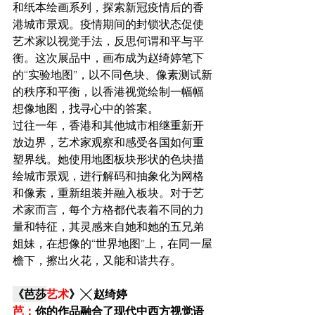
和纸本绘画系列，探索新冠疫情后的香
港城市景观。疫情期间的封锁状态促使
艺术家以视觉手法，反思何谓和平与平
衡。这次展品中，画布成为赵绮婷笔下
的“实验地图”，以不同色块、像素测试新
的秩序和平衡，以香港视觉绘制一幅幅
想像地图，找寻心中的答案。
过往一年，香港和其他城市相继重新开
放边界，艺术家观察和感受各国如何重
塑界线。她使用地图板块形状的色块描
绘城市景观，进行解码和抽象化为网格
和像素，重新组装并融入板块。对于艺
术家而言，每个方格都代表着不同的力
量和特征，其灵感来自她和她的五兄弟
姐妹，在想像的“世界地图”上，在同一屋
檐下，擦出火花，又能和谐共存。
《芭莎
艺术
》╳ 赵绮婷
芭：
你的作品融合了现代中西方视觉语