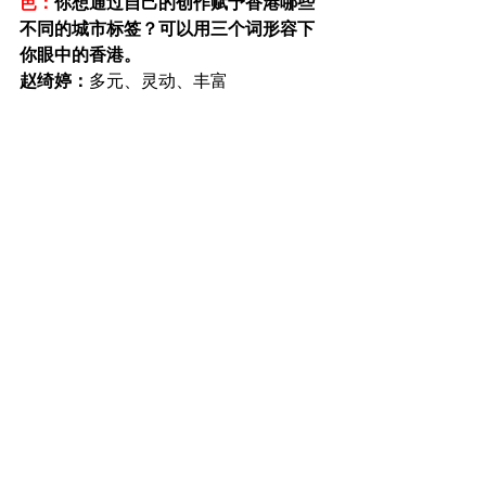
芭：
你想通过自己的创作赋予香港哪些
不同的城市标签？可以用三个词形容下
你眼中的香港。
赵绮婷：
多元、灵动、丰富
芭：
在你以后的创作风格或创作形式上
会不会有更多新的尝试？
赵绮婷：
会的！第一是想到访更多城市
写生，吸收更多各地文化，集而大成，
把自己的世界观和笔下的城景系列变得
更广阔起来。
第二就是，会尝试更多城景以外的探寻
方式，包括人像、花卉的绘画和立体作
品等等，希望我的艺术可以越来越接近
真善美，敬请大家多多期待！
这两张来自于我到曼谷唐人街和纽约曼
克顿旅行期间所看到的景象：在陌生的
地方，渗透着些熟悉的城市韵律… 于